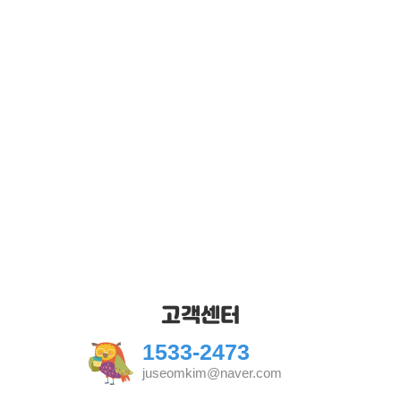
뛰어난 성취도를 보여 줍니다.
이 자기주도적 학습법의 완성
스마트 교수법입니다.
스마트 교수법이야말로 학습자
스스로가 시작, 과정, 결과를 모두
이끌어 가기 때문입니다.
다가오는 미래사회를 주도해 갈
우리의 아이들에게 상상이 곧 현실이 되는
새로운 교육 경험을 선물 해 주고자 합니다.
고객센터
1533-2473
juseomkim@naver.com