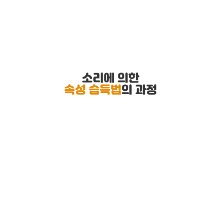
소리에 의한
속성 습득법
의 과정
Self-directed & Smart
자기주도적 학습은 동기부여, 흥미도와 몰입도,
정서교감, 감각인지 등의 뇌 과학적 요소와 함께