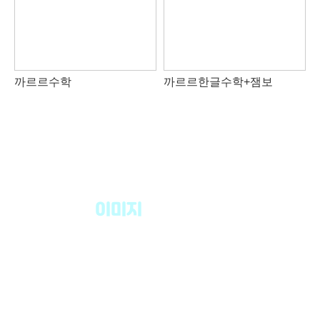
까르르수학
까르르한글수학+잼보
이미지
는 마음속에
그려지는 그림입니다.
모든 정보들은 이미지로 기억되고 이미지로 회상됩니다.
Mprph 기법
을 통해 형태 이미지로 디자인 된 이미지 단어는,
그림을 떠올리게 되
는 시각 정보로 우뇌를 자극하여 순간 기억력을
상승시킬 뿐만 아니라
장기기억으로도 큰 영향을 끼칩니다.