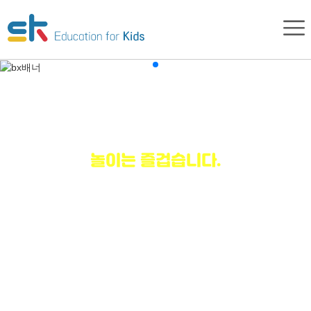
공부는 지루하지만,
놀이는 즐겁습니다.
문해력 창의적 언어에 주목한 한글
단 3개월이면 자음과 모음 완성
이미지 글자로 완성하는 통글자 문장
그림책과 문해력의 만남
전신반응 학습법을 응용하고 드라마속 대사를
문장으로 표현하며 까르르 놀이터에서
마음껏 뛰놀 수 있습니다.